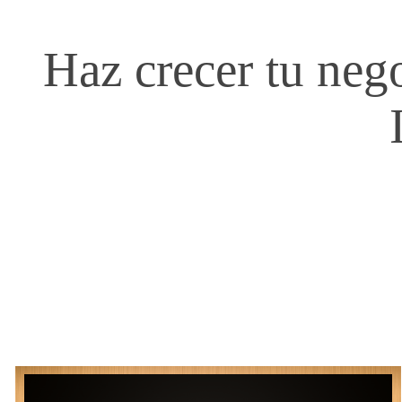
M
A
R
K
E
T
Haz crecer tu neg
I
N
G
Y
P
U
B
L
I
C
I
D
A
D
D
I
G
I
T
A
L
,
C
R
E
A
C
I
Ó
N
Y
M
A
N
T
E
N
C
I
Ó
N
P
R
O