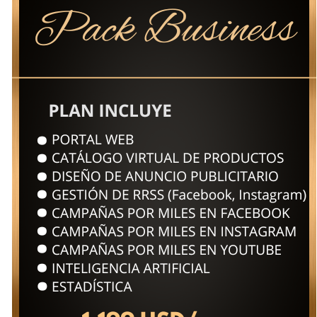
F
E
S
I
O
N
A
L
D
E
S
I
T
I
O
S
W
E
B
,
R
E
D
E
S
4
.
0
I
N
T
E
R
N
E
T
D
E
L
A
S
C
O
S
A
S
.