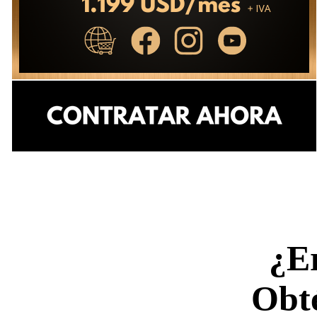
¿Er
Obté